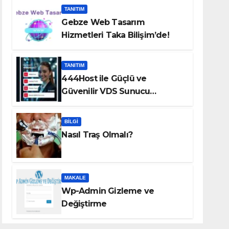
TANITIM
Gebze Web Tasarım
Hizmetleri Taka Bilişim’de!
TANITIM
444Host ile Güçlü ve
Güvenilir VDS Sunucu
Çözümleri
BILGI
Nasıl Traş Olmalı?
MAKALE
Wp-Admin Gizleme ve
Değiştirme