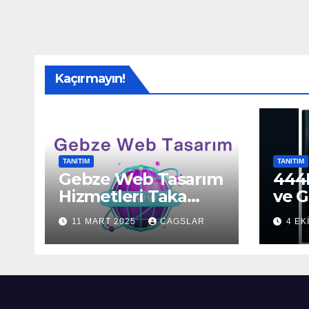
Kaçırmayın!
TANITIM
TANITIM
Gebze Web Tasarım
444H
Hizmetleri Taka
ve G
Bilişim’de!
Sun
11 MART 2025
CAGSLAR
4 EK