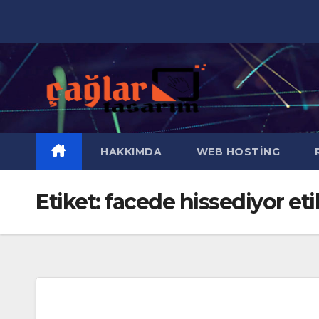
Skip
to
content
HAKKIMDA
WEB HOSTING
R
Etiket:
facede hissediyor etik