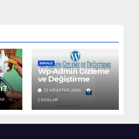
MAKALE
Wp-Admin Gizleme
ve Değiştirme
ı?
23 AĞUSTOS 2020
AR
CAGSLAR