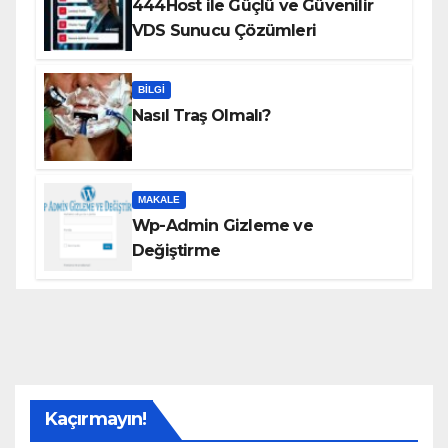
444Host ile Güçlü ve Güvenilir
VDS Sunucu Çözümleri
BILGI
Nasıl Traş Olmalı?
MAKALE
Wp-Admin Gizleme ve
Değiştirme
Kaçırmayın!