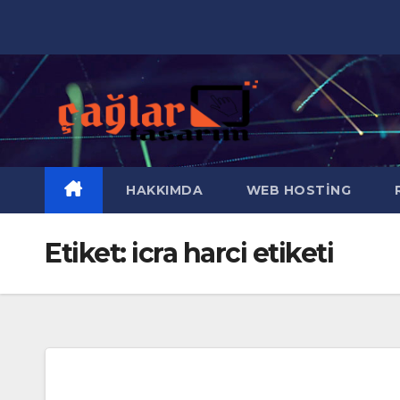
Skip
to
content
HAKKIMDA
WEB HOSTING
R
Etiket:
icra harci etiketi