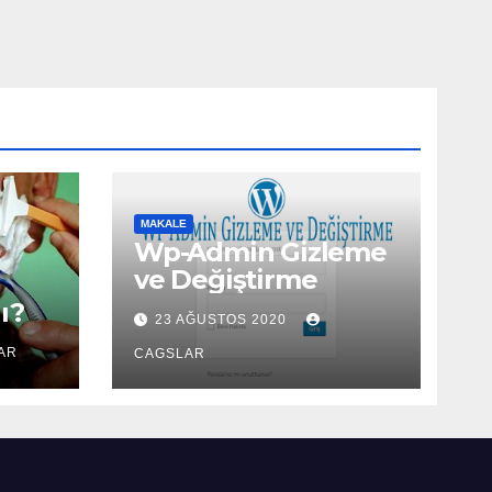
MAKALE
Wp-Admin Gizleme
ve Değiştirme
ı?
23 AĞUSTOS 2020
AR
CAGSLAR