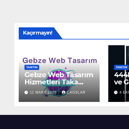
Kaçırmayın!
TANITIM
TANITIM
Gebze Web Tasarım
444H
Hizmetleri Taka
ve G
Bilişim’de!
Sun
11 MART 2025
CAGSLAR
4 EK