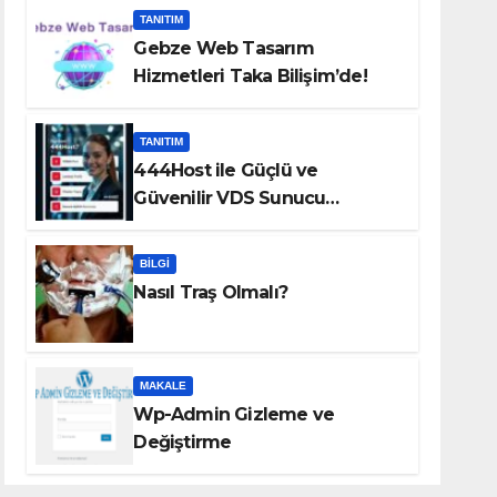
TANITIM
Gebze Web Tasarım
Hizmetleri Taka Bilişim’de!
TANITIM
444Host ile Güçlü ve
Güvenilir VDS Sunucu
Çözümleri
BILGI
Nasıl Traş Olmalı?
MAKALE
Wp-Admin Gizleme ve
Değiştirme