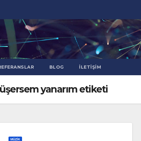
EFERANSLAR
BLOG
İLETIŞIM
düşersem yanarım etiketi
MÜZIK