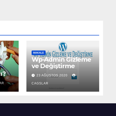
MAKALE
Wp-Admin Gizleme
ve Değiştirme
ı?
23 AĞUSTOS 2020
AR
CAGSLAR