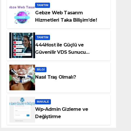
TANITIM
Gebze Web Tasarım
Hizmetleri Taka Bilişim’de!
TANITIM
444Host ile Güçlü ve
Güvenilir VDS Sunucu
Çözümleri
BILGI
Nasıl Traş Olmalı?
MAKALE
Wp-Admin Gizleme ve
Değiştirme