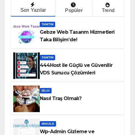
Son Yazılar
Popüler
Trend
TANITIM
Gebze Web Tasarım Hizmetleri
Taka Bilişim’de!
TANITIM
444Host ile Güçlü ve Güvenilir
VDS Sunucu Çözümleri
BILGI
Nasıl Traş Olmalı?
MAKALE
Wp-Admin Gizleme ve