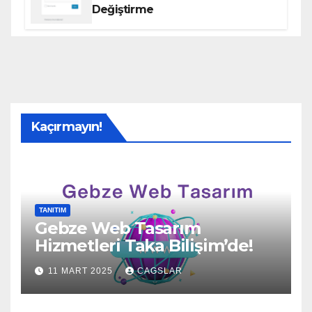
Değiştirme
Kaçırmayın!
TANITIM
Gebze Web Tasarım
Hizmetleri Taka Bilişim’de!
11 MART 2025
CAGSLAR