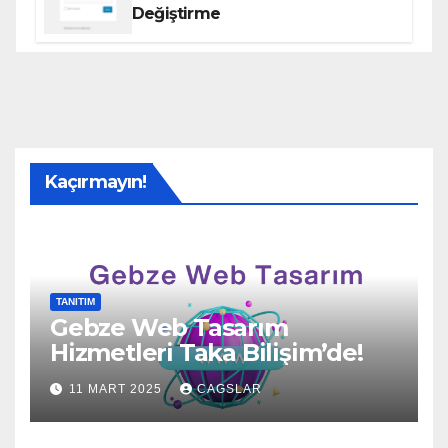
Değiştirme
Kaçırmayın!
TANITIM
Gebze Web Tasarım
Hizmetleri Taka Bilişim’de!
11 MART 2025
CAGSLAR