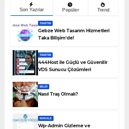
Son Yazılar
Popüler
Trend
TANITIM
Gebze Web Tasarım Hizmetleri
Taka Bilişim’de!
TANITIM
444Host ile Güçlü ve Güvenilir
VDS Sunucu Çözümleri
BILGI
Nasıl Traş Olmalı?
MAKALE
Wp-Admin Gizleme ve