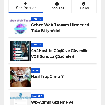
Son Yazılar
Popüler
Trend
TANITIM
Gebze Web Tasarım Hizmetleri
Taka Bilişim’de!
TANITIM
444Host ile Güçlü ve Güvenilir
VDS Sunucu Çözümleri
BILGI
Nasıl Traş Olmalı?
MAKALE
Wp-Admin Gizleme ve