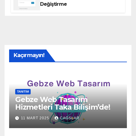
Değiştirme
Kaçırmayın!
TANITIM
Gebze Web Tasarım
Hizmetleri Taka Bilişim’de!
11 MART 2025
CAGSLAR