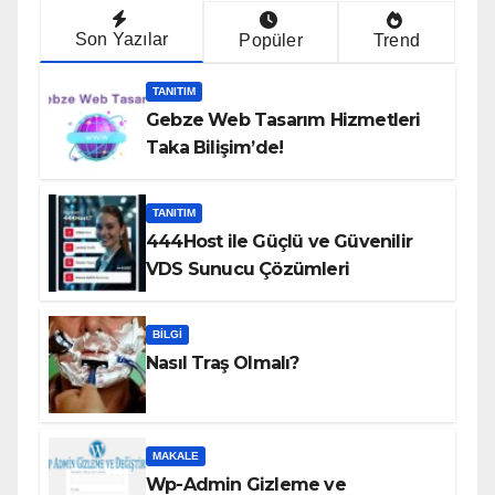
Son Yazılar
Popüler
Trend
TANITIM
Gebze Web Tasarım Hizmetleri
Taka Bilişim’de!
TANITIM
444Host ile Güçlü ve Güvenilir
VDS Sunucu Çözümleri
BILGI
Nasıl Traş Olmalı?
MAKALE
Wp-Admin Gizleme ve