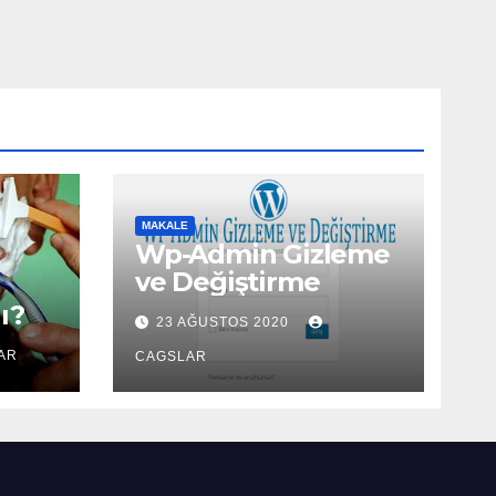
MAKALE
Wp-Admin Gizleme
ve Değiştirme
ı?
23 AĞUSTOS 2020
AR
CAGSLAR