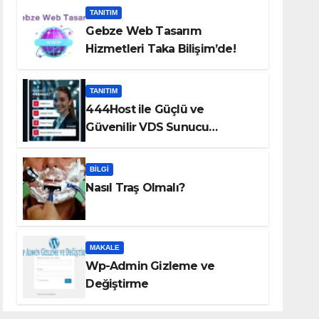
TANITIM
Gebze Web Tasarım
Hizmetleri Taka Bilişim’de!
TANITIM
444Host ile Güçlü ve
Güvenilir VDS Sunucu
Çözümleri
BILGI
Nasıl Traş Olmalı?
MAKALE
Wp-Admin Gizleme ve
Değiştirme