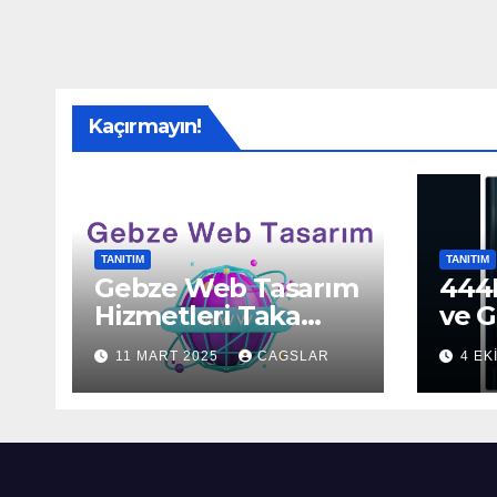
Kaçırmayın!
TANITIM
TANITIM
Gebze Web Tasarım
444H
Hizmetleri Taka
ve G
Bilişim’de!
Sun
11 MART 2025
CAGSLAR
4 EK