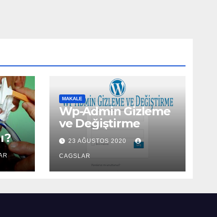
MAKALE
Wp-Admin Gizleme
ve Değiştirme
ı?
23 AĞUSTOS 2020
AR
CAGSLAR