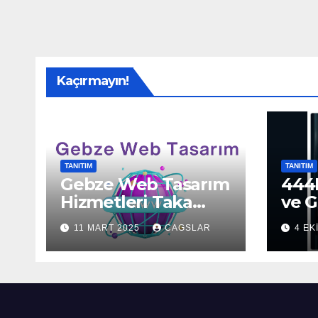
Kaçırmayın!
TANITIM
TANITIM
Gebze Web Tasarım
444H
Hizmetleri Taka
ve G
Bilişim’de!
Sun
11 MART 2025
CAGSLAR
4 EK