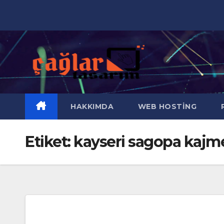
Skip
to
content
HAKKIMDA
WEB HOSTING
R
Etiket:
kayseri sagopa kajme