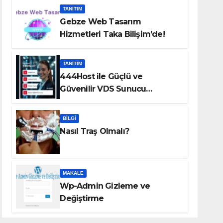
TANITIM
Gebze Web Tasarım
Hizmetleri Taka Bilişim’de!
TANITIM
444Host ile Güçlü ve
Güvenilir VDS Sunucu
Çözümleri
BILGI
Nasıl Traş Olmalı?
MAKALE
Wp-Admin Gizleme ve
Değiştirme