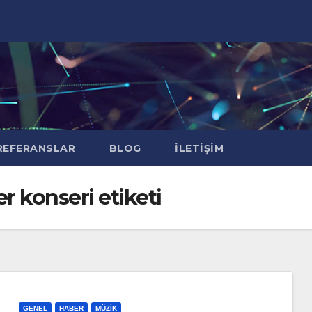
EFERANSLAR
BLOG
İLETIŞIM
r konseri etiketi
GENEL
HABER
MÜZIK