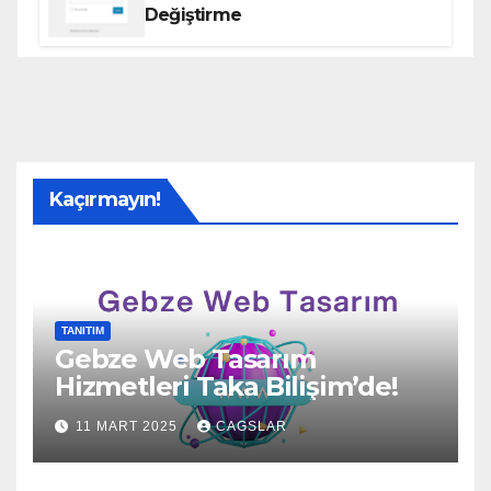
Değiştirme
Kaçırmayın!
TANITIM
Gebze Web Tasarım
Hizmetleri Taka Bilişim’de!
11 MART 2025
CAGSLAR