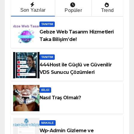
Son Yazılar
Popüler
Trend
TANITIM
Gebze Web Tasarım Hizmetleri
Taka Bilişim’de!
TANITIM
444Host ile Güçlü ve Güvenilir
VDS Sunucu Çözümleri
BILGI
Nasıl Traş Olmalı?
MAKALE
Wp-Admin Gizleme ve