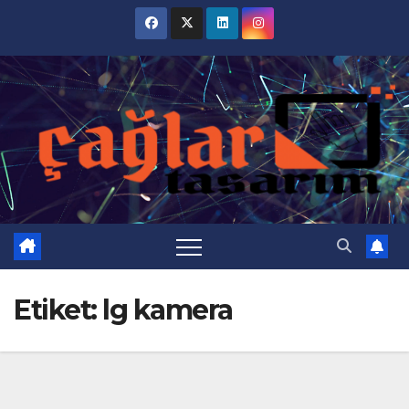
Skip
to
content
Etiket:
lg kamera