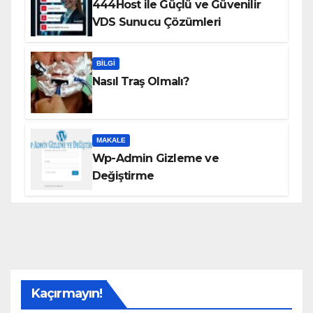
444Host ile Güçlü ve Güvenilir
VDS Sunucu Çözümleri
BILGI
Nasıl Traş Olmalı?
MAKALE
Wp-Admin Gizleme ve
Değiştirme
Kaçırmayın!