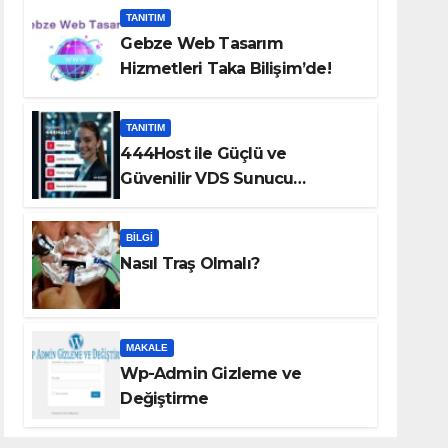
TANITIM
Gebze Web Tasarım
Hizmetleri Taka Bilişim’de!
TANITIM
444Host ile Güçlü ve
Güvenilir VDS Sunucu
Çözümleri
BILGI
Nasıl Traş Olmalı?
MAKALE
Wp-Admin Gizleme ve
Değiştirme