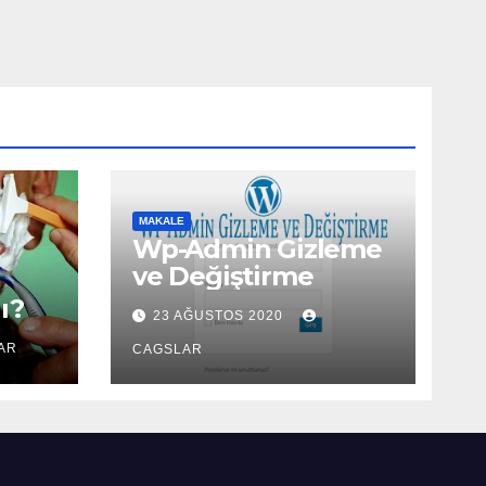
MAKALE
Wp-Admin Gizleme
ve Değiştirme
ı?
23 AĞUSTOS 2020
AR
CAGSLAR