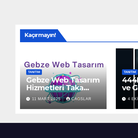
Kaçırmayın!
TANITIM
TANITIM
Gebze Web Tasarım
444H
Hizmetleri Taka
ve G
Bilişim’de!
Sun
11 MART 2025
CAGSLAR
4 EK