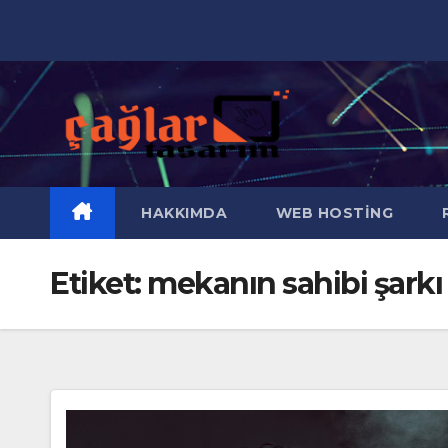
Skip
to
content
HAKKIMDA
WEB HOSTING
R
Etiket:
mekanın sahibi şarkı