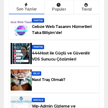
Son Yazılar
Popüler
Trend
TANITIM
Gebze Web Tasarım Hizmetleri
Taka Bilişim’de!
TANITIM
444Host ile Güçlü ve Güvenilir
VDS Sunucu Çözümleri
BILGI
Nasıl Traş Olmalı?
MAKALE
Wp-Admin Gizleme ve