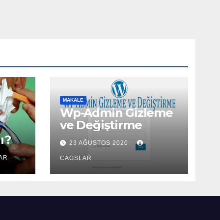
MAKALE
Wp-Admin Gizleme
ve Değiştirme
ı?
23 AĞUSTOS 2020
AR
CAGSLAR