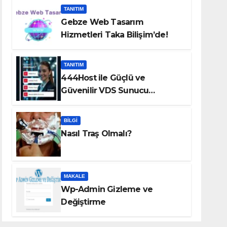
TANITIM
Gebze Web Tasarım
Hizmetleri Taka Bilişim’de!
TANITIM
444Host ile Güçlü ve
Güvenilir VDS Sunucu
Çözümleri
BILGI
Nasıl Traş Olmalı?
MAKALE
Wp-Admin Gizleme ve
Değiştirme