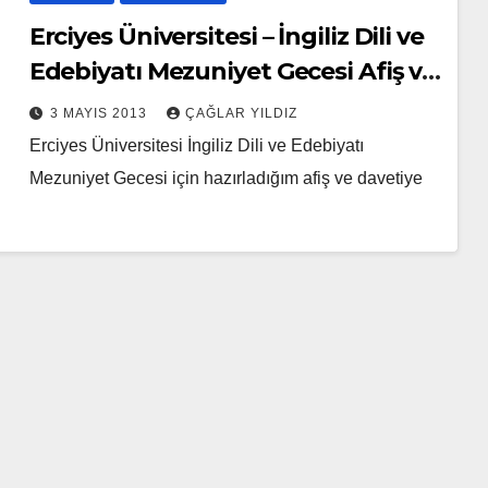
Erciyes Üniversitesi – İngiliz Dili ve
Edebiyatı Mezuniyet Gecesi Afiş ve
Davetiye Tasarımı
3 MAYIS 2013
ÇAĞLAR YILDIZ
Erciyes Üniversitesi İngiliz Dili ve Edebiyatı
Mezuniyet Gecesi için hazırladığım afiş ve davetiye