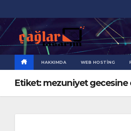
Skip
to
content
HAKKIMDA
WEB HOSTING
R
Etiket:
mezuniyet gecesine da