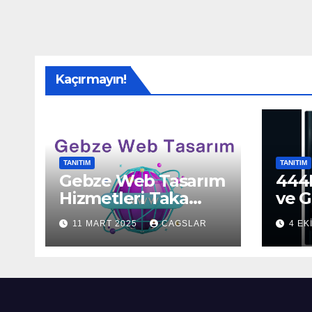
Kaçırmayın!
TANITIM
TANITIM
Gebze Web Tasarım
444H
Hizmetleri Taka
ve G
Bilişim’de!
Sun
11 MART 2025
CAGSLAR
4 EK