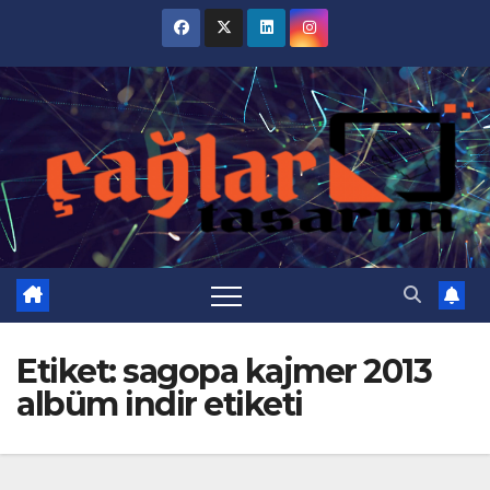
Skip
to
content
Etiket:
sagopa kajmer 2013
albüm indir etiketi