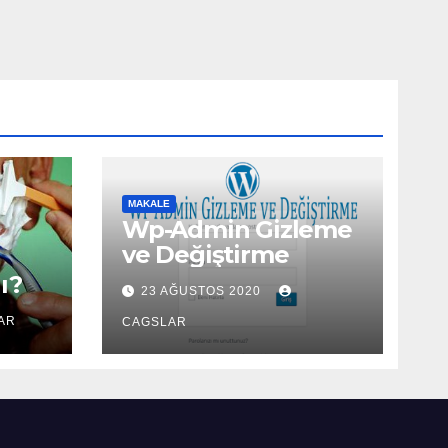
MAKALE
Wp-Admin Gizleme
ve Değiştirme
ı?
23 AĞUSTOS 2020
AR
CAGSLAR