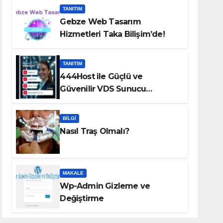
TANITIM
Gebze Web Tasarım
Hizmetleri Taka Bilişim’de!
TANITIM
444Host ile Güçlü ve
Güvenilir VDS Sunucu
Çözümleri
BILGI
Nasıl Traş Olmalı?
MAKALE
Wp-Admin Gizleme ve
Değiştirme