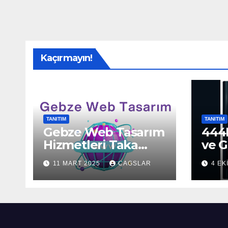
Kaçırmayın!
TANITIM
TANITIM
Gebze Web Tasarım
444H
Hizmetleri Taka
ve G
Bilişim’de!
Sun
11 MART 2025
CAGSLAR
4 EK