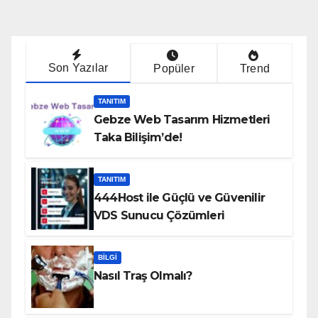
Son Yazılar
Popüler
Trend
TANITIM
Gebze Web Tasarım Hizmetleri
Taka Bilişim’de!
TANITIM
444Host ile Güçlü ve Güvenilir
VDS Sunucu Çözümleri
BILGI
Nasıl Traş Olmalı?