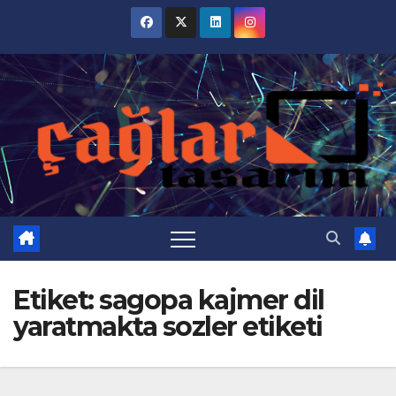
Skip
to
content
Etiket:
sagopa kajmer dil
yaratmakta sozler etiketi