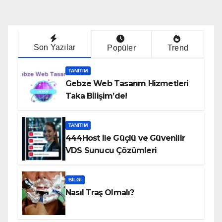
Son Yazılar
Popüler
Trend
TANITIM
Gebze Web Tasarım Hizmetleri
Taka Bilişim’de!
TANITIM
444Host ile Güçlü ve Güvenilir
VDS Sunucu Çözümleri
BILGI
Nasıl Traş Olmalı?