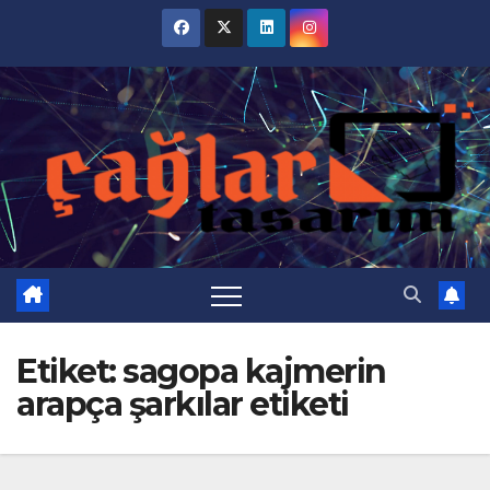
Skip
to
content
Etiket:
sagopa kajmerin
arapça şarkılar etiketi