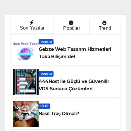
Son Yazılar
Popüler
Trend
TANITIM
Gebze Web Tasarım Hizmetleri
Taka Bilişim’de!
TANITIM
444Host ile Güçlü ve Güvenilir
VDS Sunucu Çözümleri
BILGI
Nasıl Traş Olmalı?