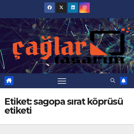
Skip
to
content
Etiket:
sagopa sırat köprüsü
etiketi