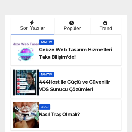
Son Yazılar
Popüler
Trend
TANITIM
Gebze Web Tasarım Hizmetleri
Taka Bilişim’de!
TANITIM
444Host ile Güçlü ve Güvenilir
VDS Sunucu Çözümleri
BILGI
Nasıl Traş Olmalı?