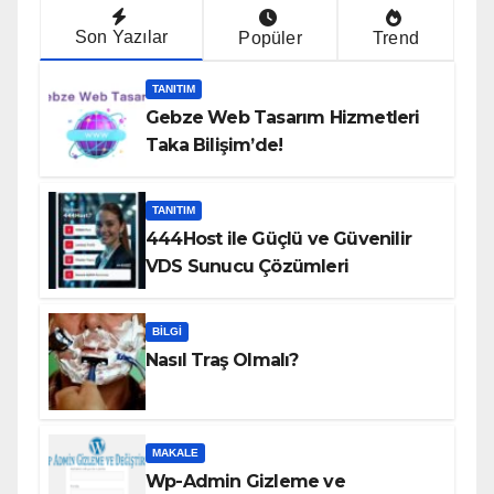
Son Yazılar
Popüler
Trend
TANITIM
Gebze Web Tasarım Hizmetleri
Taka Bilişim’de!
TANITIM
444Host ile Güçlü ve Güvenilir
VDS Sunucu Çözümleri
BILGI
Nasıl Traş Olmalı?
MAKALE
Wp-Admin Gizleme ve