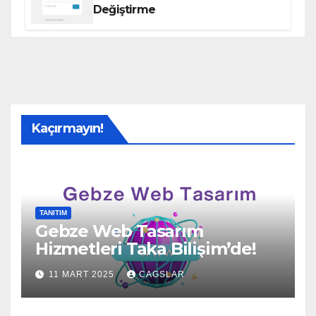
Değiştirme
Kaçırmayın!
TANITIM
Gebze Web Tasarım
Hizmetleri Taka Bilişim’de!
11 MART 2025
CAGSLAR