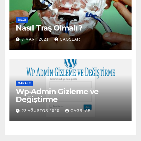
BILGI
Nasıl Traş Olmalı?
7 MART 2021
CAGSLAR
MAKALE
Wp-Admin Gizleme ve
Değiştirme
23 AĞUSTOS 2020
CAGSLAR