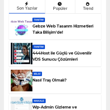
Son Yazılar
Popüler
Trend
TANITIM
Gebze Web Tasarım Hizmetleri
Taka Bilişim’de!
TANITIM
444Host ile Güçlü ve Güvenilir
VDS Sunucu Çözümleri
BILGI
Nasıl Traş Olmalı?
MAKALE
Wp-Admin Gizleme ve