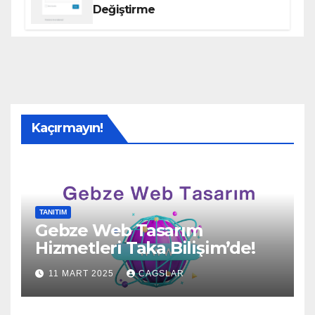
Değiştirme
Kaçırmayın!
TANITIM
Gebze Web Tasarım
Hizmetleri Taka Bilişim’de!
11 MART 2025
CAGSLAR