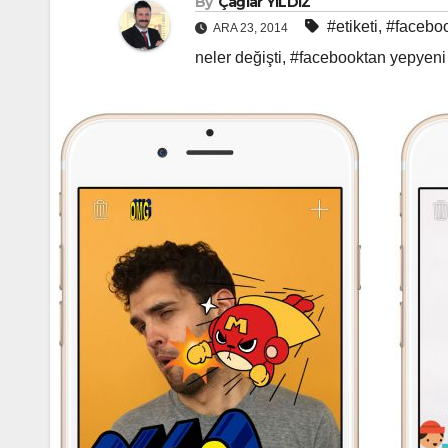
By
Çağlar YILDIZ
#etiketi
,
#facebo
ARA 23, 2014
neler değişti
,
#facebooktan yepyen