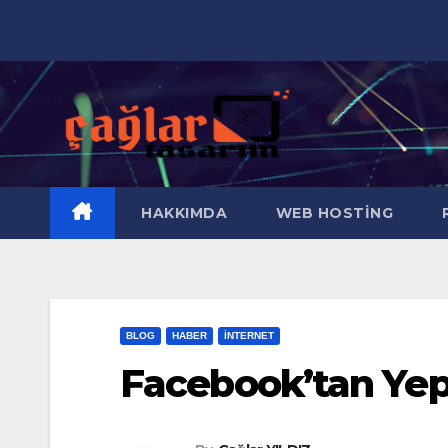
Skip
to
content
HAKKIMDA
WEB HOSTING
R
BLOG
HABER
İNTERNET
Facebook’tan Yep