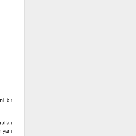
i bir
afları
n yanı