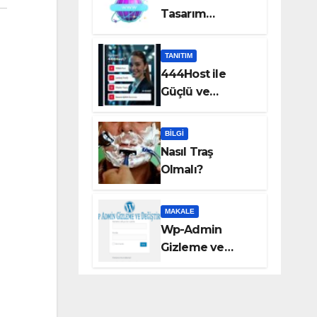
Tasarım
Hizmetleri Taka
Bilişim’de!
TANITIM
444Host ile
Güçlü ve
Güvenilir VDS
Sunucu
BILGI
Çözümleri
Nasıl Traş
Olmalı?
MAKALE
Wp-Admin
Gizleme ve
Değiştirme