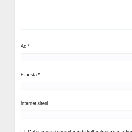
Ad
*
E-posta
*
İnternet sitesi
Daha sonraki yorumlarımda kullanılması için adım,