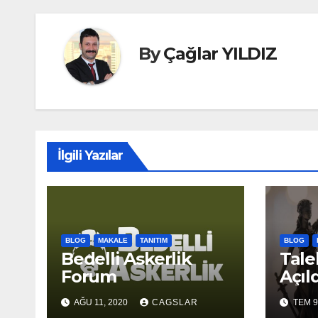
By
Çağlar YILDIZ
İlgili Yazılar
BLOG
MAKALE
TANITIM
BLOG
Bedelli Askerlik
Tale
Forum
Açıld
AĞU 11, 2020
CAGSLAR
TEM 9