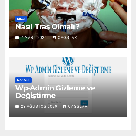
BILGI
Nasıl Traş Olmalı?
7 MART 2021
CAGSLAR
MAKALE
Wp-Admin Gizleme ve
Değiştirme
23 AĞUSTOS 2020
CAGSLAR