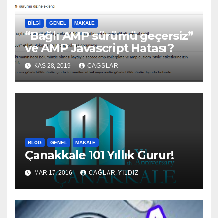
BILGI
GENEL
MAKALE
“Bağlı AMP sürümü geçersiz”
ve AMP Javascript Hatası?
KAS 28, 2019
CAGSLAR
BLOG
GENEL
MAKALE
Çanakkale 101 Yıllık Gurur!
MAR 17, 2016
ÇAĞLAR YILDIZ