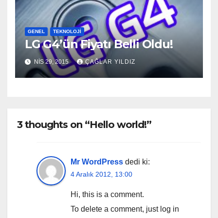
GENEL
TEKNOLOJI
LG G4’ün Fiyatı Belli Oldu!
NIS 29, 2015
ÇAĞLAR YILDIZ
3 thoughts on “Hello world!”
Mr WordPress
dedi ki:
4 Aralık 2012, 13:00
Hi, this is a comment.
To delete a comment, just log in