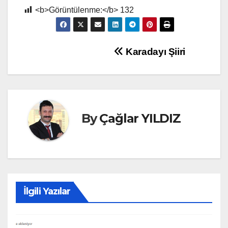
<b>Görüntülenme:</b>
132
Yazı
Karadayı Şiiri
gezinmesi
By
Çağlar YILDIZ
İlgili Yazılar