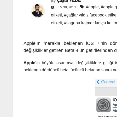
By
Çağlar YILDIZ
#apple
,
#apple g
TEM 30, 2013
etiketi
,
#çağlar yıldız facebook etiket
etiketi
,
#sagopa kajmer farsça kelime
Apple’ın merakla beklenen iOS 7’nin dör
değişiklikler getiren Beta 4’ün getirilerinden
Apple
‘ın büyük tasarımsal değişikliklere gittiği
i
beklenen dördüncü beta, üçüncü betadan sonra ner