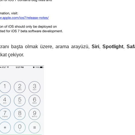
 ekranı başta olmak üzere, arama arayüzü,
Siri
,
Spotlight
,
Saf
kat çekiyor.