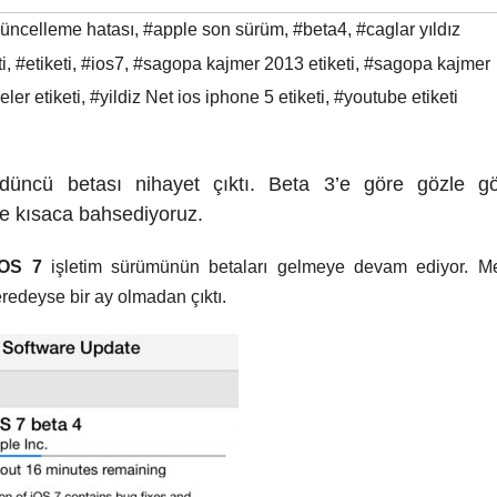
üncelleme hatası
,
#apple son sürüm
,
#beta4
,
#caglar yıldız
i
,
#etiketi
,
#ios7
,
#sagopa kajmer 2013 etiketi
,
#sagopa kajmer
ler etiketi
,
#yildiz Net ios iphone 5 etiketi
,
#youtube etiketi
düncü betası nihayet çıktı. Beta 3’e göre gözle gö
 de kısaca bahsediyoruz.
OS 7
işletim sürümünün betaları gelmeye devam ediyor. Me
edeyse bir ay olmadan çıktı.