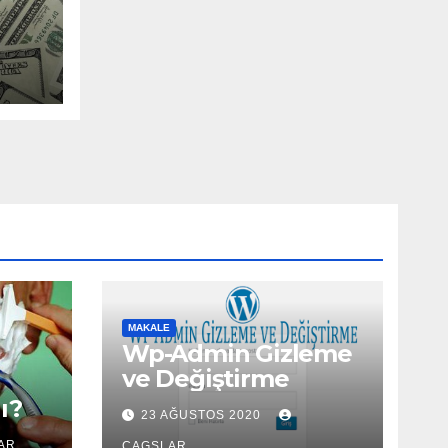
MAKALE
Wp-Admin Gizleme
ve Değiştirme
ı?
23 AĞUSTOS 2020
AR
CAGSLAR