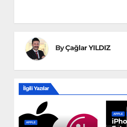
Yazı
gezinmesi
By
Çağlar YILDIZ
İlgili Yazılar
APPLE
iPho
APPLE