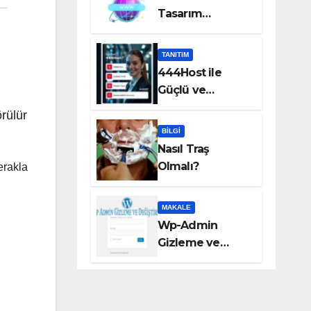
Tasarım
Hizmetleri Taka
Bilişim’de!
TANITIM
444Host ile
Güçlü ve
Güvenilir VDS
rülür
Sunucu
BILGI
Çözümleri
Nasıl Traş
Olmalı?
rakla
MAKALE
Wp-Admin
Gizleme ve
Değiştirme