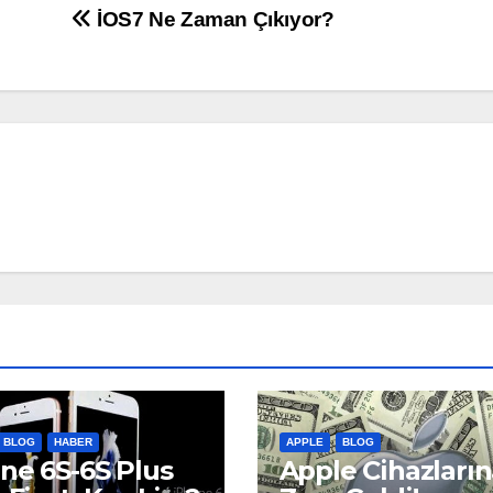
İOS7 Ne Zaman Çıkıyor?
BLOG
HABER
APPLE
BLOG
ne 6S-6S Plus
Apple Cihazları