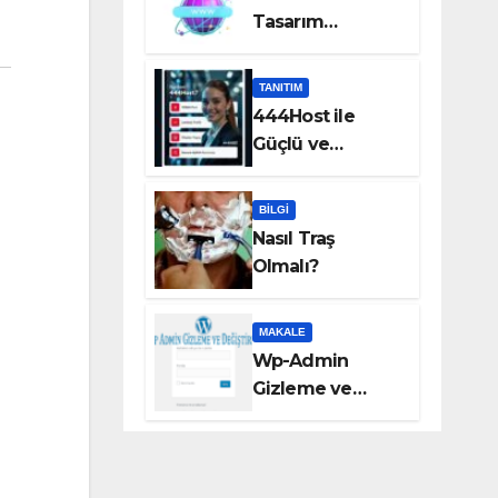
Tasarım
Hizmetleri Taka
Bilişim’de!
TANITIM
444Host ile
Güçlü ve
Güvenilir VDS
Sunucu
BILGI
Çözümleri
Nasıl Traş
Olmalı?
MAKALE
Wp-Admin
Gizleme ve
Değiştirme