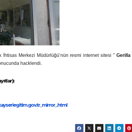
k İhtisas Merkezi Müdürlüğü’nün resmi internet sitesi ”
Gerill
onucunda hacklendi.
ıtlar):
ayseriegitim.gov.tr_mirror_.html