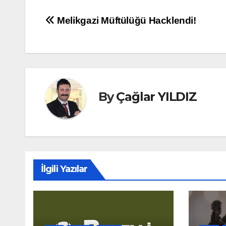
Yazı
Melikgazi Müftülüğü Hacklendi!
gezinmesi
By
Çağlar YILDIZ
İlgili Yazılar