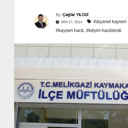
By
Çağlar YILDIZ
#diyanet kayseri
ARA 27, 2014
#kayseri hack
,
#kdyim hacklendi