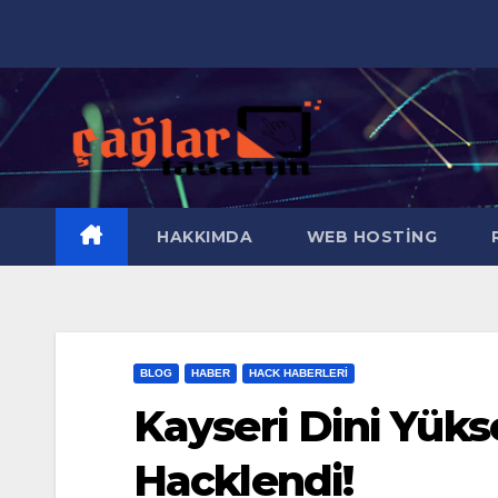
Skip
to
content
HAKKIMDA
WEB HOSTING
R
BLOG
HABER
HACK HABERLERI
Kayseri Dini Yüks
Hacklendi!