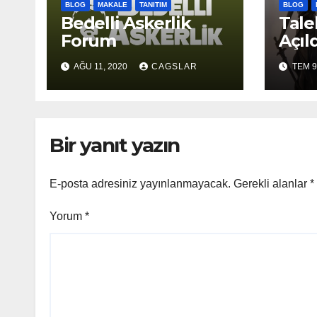
BLOG
MAKALE
TANITIM
BLOG
Bedelli Askerlik
Tale
Forum
Açıld
AĞU 11, 2020
CAGSLAR
TEM 9
Bir yanıt yazın
E-posta adresiniz yayınlanmayacak.
Gerekli alanlar
*
Yorum
*