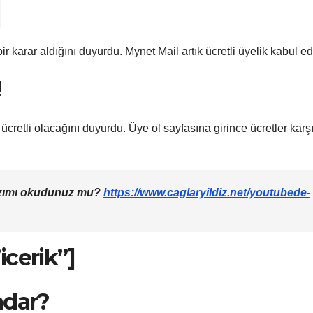
bir karar aldığını duyurdu. Mynet Mail artık ücretli üyelik kabul e
!
n ücretli olacağını duyurdu. Üye ol sayfasına girince ücretler kar
azımı okudunuz mu?
https://www.caglaryildiz.net/youtubede-
cerik”]
adar?