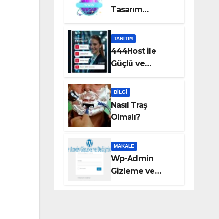
Tasarım
Hizmetleri Taka
Bilişim’de!
TANITIM
444Host ile
Güçlü ve
Güvenilir VDS
Sunucu
BILGI
Çözümleri
Nasıl Traş
Olmalı?
MAKALE
Wp-Admin
Gizleme ve
Değiştirme