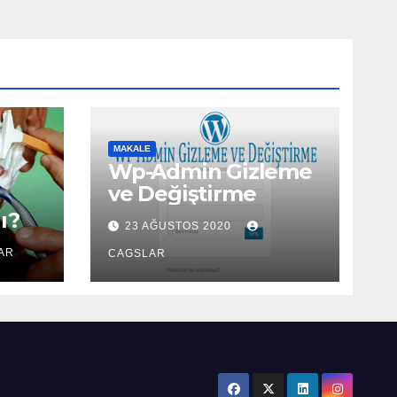
MAKALE
Wp-Admin Gizleme
ve Değiştirme
ı?
23 AĞUSTOS 2020
AR
CAGSLAR