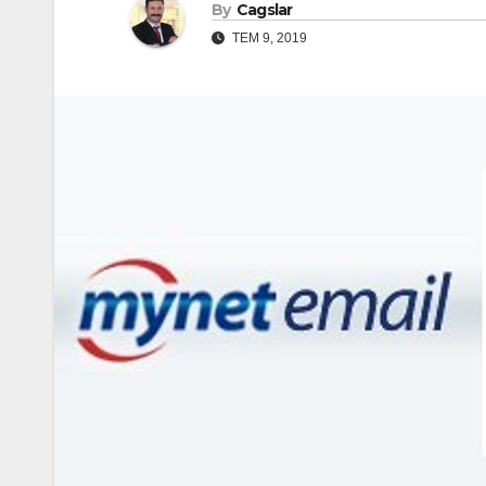
By
Cagslar
TEM 9, 2019