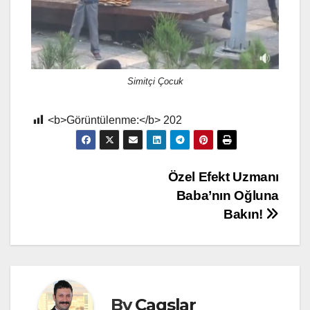
Simitçi Çocuk
<b>Görüntülenme:</b>
202
Yazı
Özel Efekt Uzmanı
Baba’nın Oğluna
gezinmesi
Bakın!
By
Cagslar