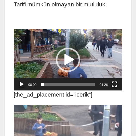
Tarifi mümkün olmayan bir mutluluk.
Video
oynatıcı
00:00
01:26
[the_ad_placement id=”icerik”]