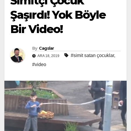
Simitçi Çocuk
Şaşırdı! Yok Böyle
Bir Video!
By
Cagslar
#simit satan çocuklar
,
ARA 18, 2019
#video