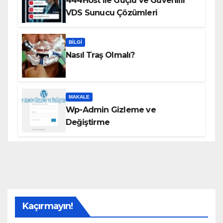
444Host ile Güçlü ve Güvenilir
VDS Sunucu Çözümleri
BILGI
Nasıl Traş Olmalı?
MAKALE
Wp-Admin Gizleme ve
Değiştirme
Kaçırmayın!