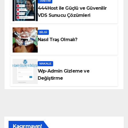
TANITIM
444Host ile Güçlü ve Güvenilir
VDS Sunucu Çözümleri
BILGI
Nasıl Traş Olmalı?
MAKALE
Wp-Admin Gizleme ve
Değiştirme
Kaçırmayın!