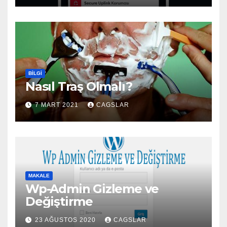
BILGI
Nasıl Traş Olmalı?
7 MART 2021
CAGSLAR
MAKALE
Wp-Admin Gizleme ve
Değiştirme
23 AĞUSTOS 2020
CAGSLAR