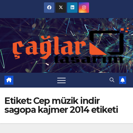
Skip
to
content
Etiket:
Cep müzik indir
sagopa kajmer 2014 etiketi