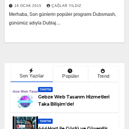
16 OCAK 2015
ÇAĞLAR YILDIZ
Merhaba, Son günlerin popüler programı Dubsmash,
günümüz adıyla Dublaj…
Son Yazılar
Popüler
Trend
TANITIM
Gebze Web Tasarım Hizmetleri
Taka Bilişim’de!
TANITIM
444Host ile Güçlü ve Güvenilir