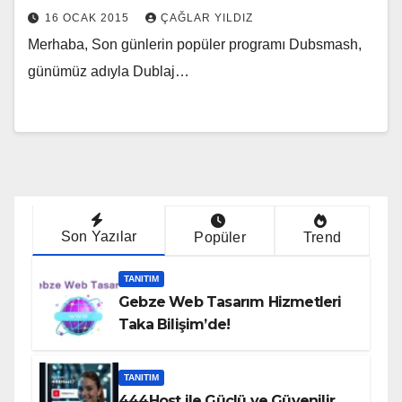
16 OCAK 2015
ÇAĞLAR YILDIZ
Merhaba, Son günlerin popüler programı Dubsmash,
günümüz adıyla Dublaj…
Son Yazılar
Popüler
Trend
TANITIM
Gebze Web Tasarım Hizmetleri
Taka Bilişim’de!
TANITIM
444Host ile Güçlü ve Güvenilir