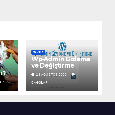
MAKALE
Wp-Admin Gizleme
ve Değiştirme
ı?
23 AĞUSTOS 2020
AR
CAGSLAR