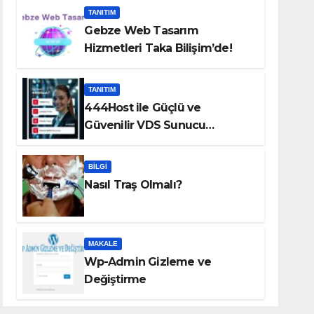
TANITIM
Gebze Web Tasarım
Hizmetleri Taka Bilişim’de!
TANITIM
444Host ile Güçlü ve
Güvenilir VDS Sunucu
Çözümleri
BILGI
Nasıl Traş Olmalı?
MAKALE
Wp-Admin Gizleme ve
Değiştirme