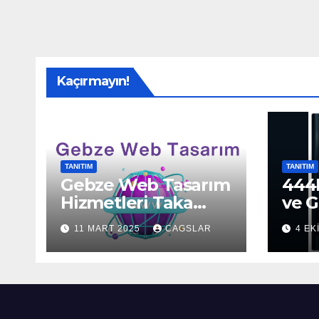
Kaçırmayın!
TANITIM
TANITIM
Gebze Web Tasarım
444H
Hizmetleri Taka
ve G
Bilişim’de!
Sun
11 MART 2025
CAGSLAR
4 EK