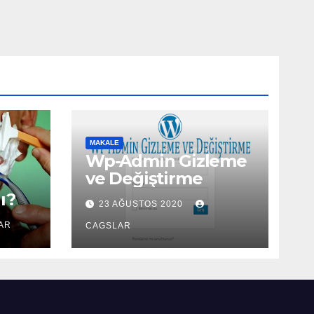
MAKALE
Wp-Admin Gizleme
ve Değiştirme
ı?
23 AĞUSTOS 2020
AR
CAGSLAR