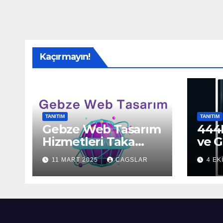
Kaçırmayın!
TANITIM
TANITIM
Gebze Web Tasarım
444H
Hizmetleri Taka
ve G
Bilişim’de!
Sun
11 MART 2025
CAGSLAR
4 EK