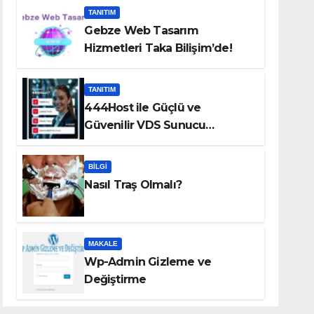
TANITIM
Gebze Web Tasarım
Hizmetleri Taka Bilişim’de!
TANITIM
444Host ile Güçlü ve
Güvenilir VDS Sunucu
Çözümleri
BILGI
Nasıl Traş Olmalı?
MAKALE
Wp-Admin Gizleme ve
Değiştirme