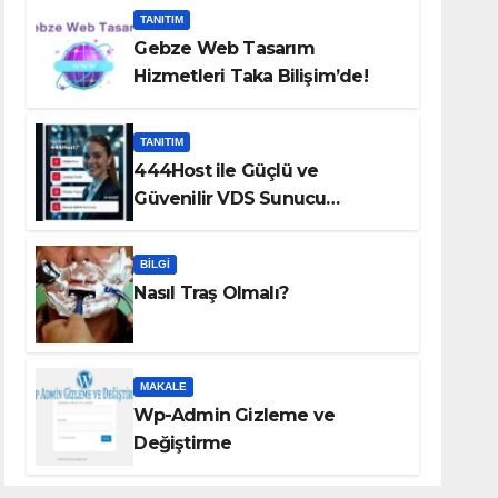
TANITIM
Gebze Web Tasarım
Hizmetleri Taka Bilişim’de!
TANITIM
444Host ile Güçlü ve
Güvenilir VDS Sunucu
Çözümleri
BILGI
Nasıl Traş Olmalı?
MAKALE
Wp-Admin Gizleme ve
Değiştirme