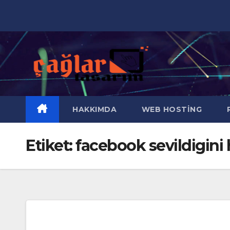
Skip
to
content
HAKKIMDA
WEB HOSTING
R
Etiket:
facebook sevildigini 