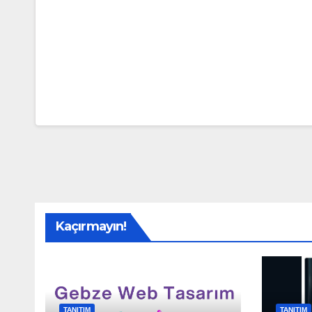
Kaçırmayın!
TANITIM
TANITIM