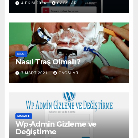
4 EKIM 2024
CAGSLAR
BILGI
Nasıl Traş Olmalı?
7 MART 2021
CAGSLAR
MAKALE
Wp-Admin Gizleme ve
Değiştirme