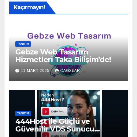
Kaçırmayın!
TANITIM
Gebze Web Tasarım
Hizmetleri Taka Bilişim’de!
11 MART 2025
CAGSLAR
TANITIM
444Host ile Güçlü ve
Güvenilir VDS Sunucu
Çözümleri