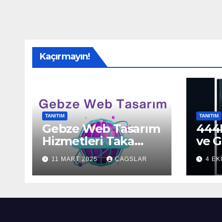
Kaçırmayın!
TANITIM
TANITIM
Gebze Web Tasarım
444H
Hizmetleri Taka
ve G
Bilişim’de!
Sun
11 MART 2025
CAGSLAR
4 EK