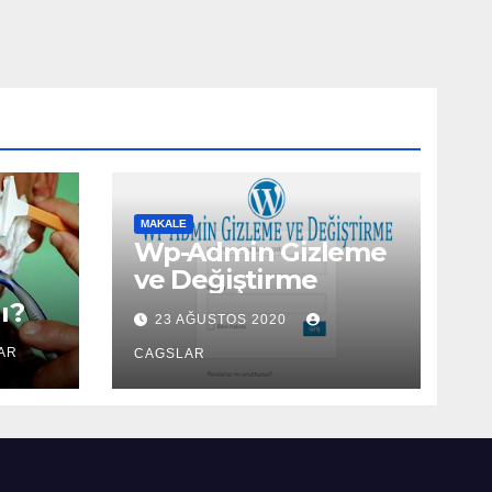
MAKALE
Wp-Admin Gizleme
ve Değiştirme
ı?
23 AĞUSTOS 2020
AR
CAGSLAR