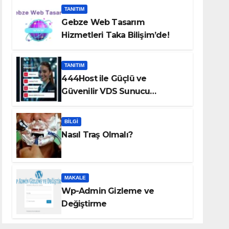
TANITIM
Gebze Web Tasarım
Hizmetleri Taka Bilişim’de!
TANITIM
444Host ile Güçlü ve
Güvenilir VDS Sunucu
Çözümleri
BILGI
Nasıl Traş Olmalı?
MAKALE
Wp-Admin Gizleme ve
Değiştirme