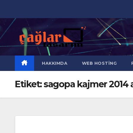
Skip
to
content
HAKKIMDA
WEB HOSTING
R
Etiket:
sagopa kajmer 2014 a