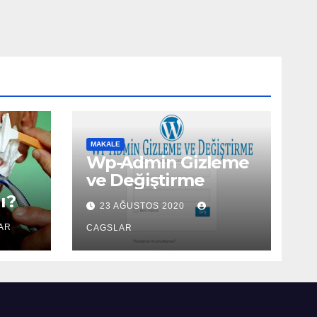
MAKALE
Wp-Admin Gizleme
ve Değiştirme
ı?
23 AĞUSTOS 2020
AR
CAGSLAR