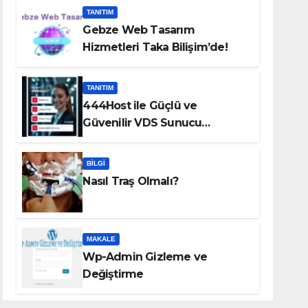
TANITIM
Gebze Web Tasarım
Hizmetleri Taka Bilişim’de!
TANITIM
444Host ile Güçlü ve
Güvenilir VDS Sunucu
Çözümleri
BILGI
Nasıl Traş Olmalı?
MAKALE
Wp-Admin Gizleme ve
Değiştirme