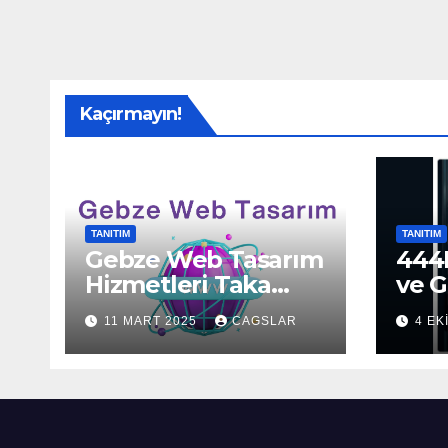
Kaçırmayın!
TANITIM
TANITIM
Gebze Web Tasarım
444H
Hizmetleri Taka
ve G
Bilişim’de!
Sun
11 MART 2025
CAGSLAR
4 EK