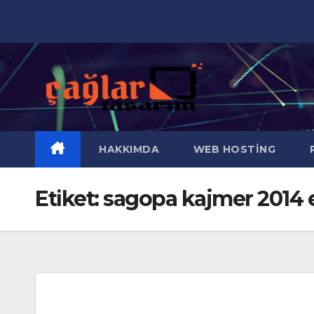
Skip
to
content
HAKKIMDA
WEB HOSTING
R
Etiket:
sagopa kajmer 2014 e