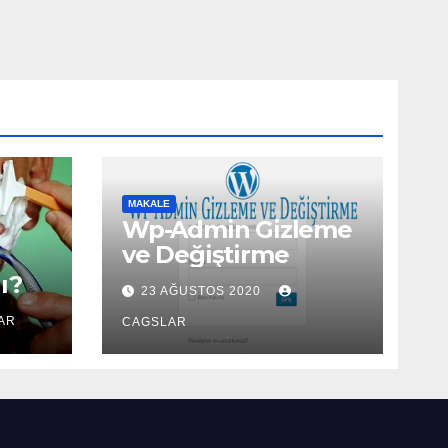
MAKALE
Wp-Admin Gizleme
ve Değiştirme
ı?
23 AĞUSTOS 2020
AR
CAGSLAR