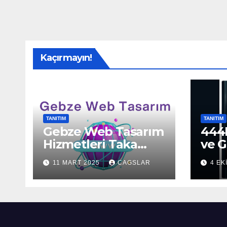
Kaçırmayın!
TANITIM
TANITIM
Gebze Web Tasarım
444H
Hizmetleri Taka
ve G
Bilişim’de!
Sun
11 MART 2025
CAGSLAR
4 EK