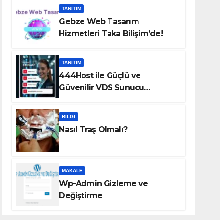
TANITIM
Gebze Web Tasarım
Hizmetleri Taka Bilişim’de!
TANITIM
444Host ile Güçlü ve
Güvenilir VDS Sunucu
Çözümleri
BILGI
Nasıl Traş Olmalı?
MAKALE
Wp-Admin Gizleme ve
Değiştirme