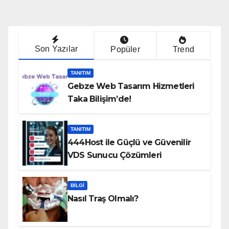
Son Yazılar
Popüler
Trend
TANITIM
Gebze Web Tasarım Hizmetleri
Taka Bilişim’de!
TANITIM
444Host ile Güçlü ve Güvenilir
VDS Sunucu Çözümleri
BILGI
Nasıl Traş Olmalı?