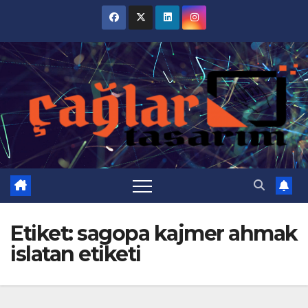
Skip
to
content
Etiket:
sagopa kajmer ahmak
islatan etiketi