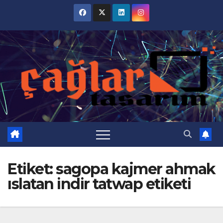
Skip
to
content
Etiket:
sagopa kajmer ahmak
ıslatan indir tatwap etiketi