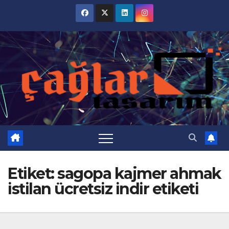
Skip
to
content
Etiket:
sagopa kajmer ahmak
istilan ücretsiz indir etiketi