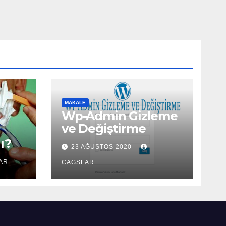
MAKALE
Wp-Admin Gizleme
ve Değiştirme
ı?
23 AĞUSTOS 2020
AR
CAGSLAR