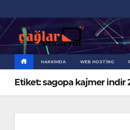
Skip
to
content
HAKKIMDA
WEB HOSTING
R
Etiket:
sagopa kajmer indir 2