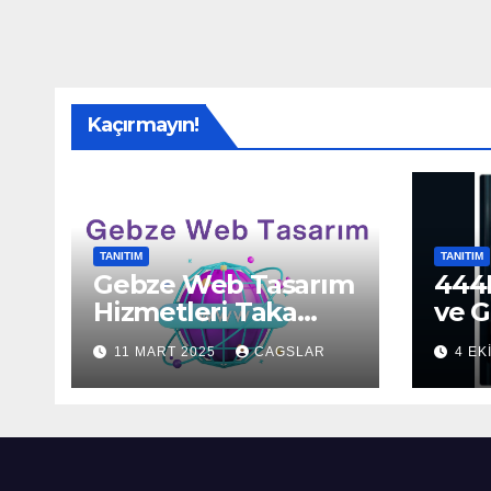
Kaçırmayın!
TANITIM
TANITIM
Gebze Web Tasarım
444H
Hizmetleri Taka
ve G
Bilişim’de!
Sun
11 MART 2025
CAGSLAR
4 EK