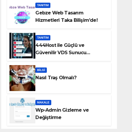
TANITIM
Gebze Web Tasarım
Hizmetleri Taka Bilişim’de!
TANITIM
444Host ile Güçlü ve
Güvenilir VDS Sunucu
Çözümleri
BILGI
Nasıl Traş Olmalı?
MAKALE
Wp-Admin Gizleme ve
Değiştirme