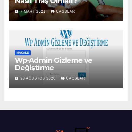
Nasıl Traş Olmalı?
7 MART 2021
CAGSLAR
MAKALE
Wp-Admin Gizleme ve
Değiştirme
23 AĞUSTOS 2020
CAGSLAR