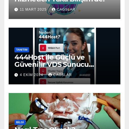
11 MART 2025
CAGSLAR
TANITIM
444Host ile Güçlü ve
Güvenilir VDS Sunucu
Çözümleri
4 EKIM 2024
CAGSLAR
BILGI