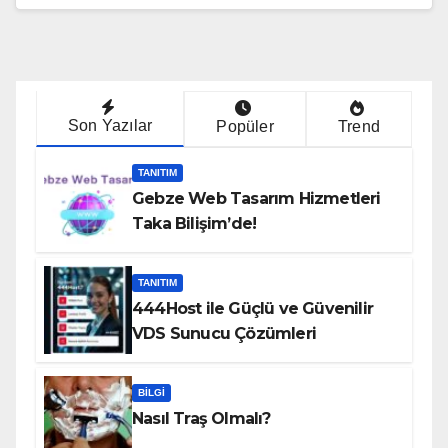
Son Yazılar
Popüler
Trend
TANITIM
Gebze Web Tasarım Hizmetleri
Taka Bilişim’de!
TANITIM
444Host ile Güçlü ve Güvenilir
VDS Sunucu Çözümleri
BILGI
Nasıl Traş Olmalı?