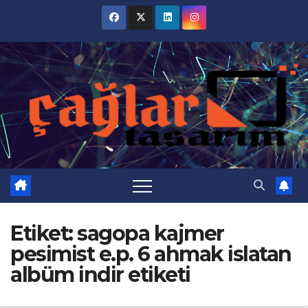
Skip
to
content
Etiket:
sagopa kajmer
pesimist e.p. 6 ahmak islatan
albüm indir etiketi