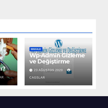
MAKALE
Wp-Admin Gizleme
ve Değiştirme
ı?
23 AĞUSTOS 2020
AR
CAGSLAR