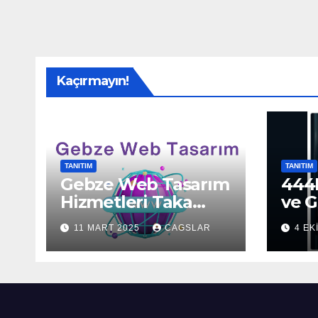
Kaçırmayın!
TANITIM
TANITIM
Gebze Web Tasarım
444H
Hizmetleri Taka
ve G
Bilişim’de!
Sun
11 MART 2025
CAGSLAR
4 EK