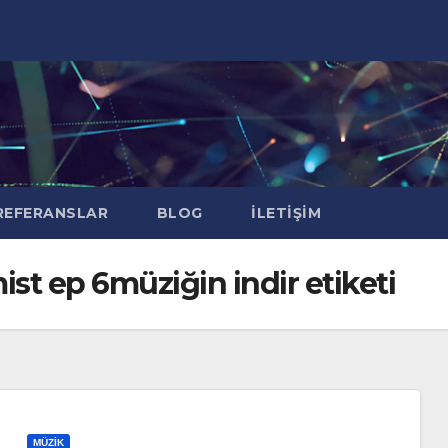
EFERANSLAR
BLOG
İLETIŞIM
st ep 6müziğin indir etiketi
MÜZIK