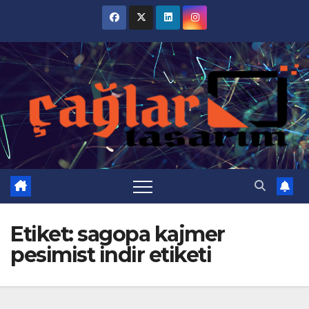
Skip
to
content
Etiket:
sagopa kajmer
pesimist indir etiketi